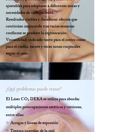
ajustables para adaptarse a diferentes zonas y
necesidades de cada paciente.
Resultados visibles y duraderos: efectos que
continúan mejorando tras varias semanas
conforme se produce la regeneración.
Versatilidad: indicado tanto para el rostro como
para el cuello, escote y otras zonas corporales
según el caso.
¿Qué problemas puede tratar?
El Láser CO₂ DEKA se utiliza para abordar
múltiples preocupaciones estéticas y cutáneas,
entre ellas:
✨ Arrugas y líneas de expresión
✨ Textura irregular de la piel