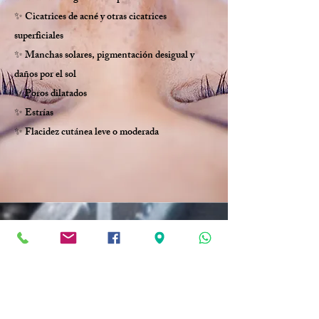
✨ Cicatrices de acné y otras cicatrices
superficiales
✨ Manchas solares, pigmentación desigual y
daños por el sol
✨ Poros dilatados
✨ Estrías
✨ Flacidez cutánea leve o moderada
¿Qué se siente y qué esperar después?
El procedimiento se realiza en consulta médica
por un especialista. Antes de empezar se suele