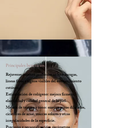
Principales beneficios
Rejuvenecimiento profundo: reduce arrugas,
líneas finas y signos visibles del envejecimiento
cutáneo.
Estimulación de colágeno: mejora firmeza,
elasticidad y calidad general de la piel.
Mejora de textura y tono: suaviza poros dilatados,
cicatrices de acné, marcas solares y otras
irregularidades de la superficie.
Precisión y personalización: parámetros